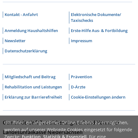
Kontakt - Anfahrt
Elektronische Dokumente/
Taxischecks
Anmeldung Haushaltshilfen
Erste-Hilfe Aus- & Fortbildung
Newsletter
Impressum
Datenschutzerklärung
Mitgliedschaft und Beitrag
Prävention
Rehabilitation und Leistungen
D-Ärzte
Erklärung zur Barrierefreiheit
Cookie-Einstellungen ändern
Gemeinde-Unfallversicherungsverband Hannover
Um Ihnen ein angenehmes Online-Erlebnis zu ermöglichen,
werden auf unserer Webseite Cookies eingesetzt für folgende
Landesunfallkasse Niedersachsen
Zwecke:
Funktion, Statistik & Essenziell
. Für eine