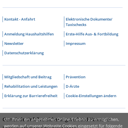
Kontakt - Anfahrt
Elektronische Dokumente/
Taxischecks
Anmeldung Haushaltshilfen
Erste-Hilfe Aus- & Fortbildung
Newsletter
Impressum
Datenschutzerklärung
Mitgliedschaft und Beitrag
Prävention
Rehabilitation und Leistungen
D-Ärzte
Erklärung zur Barrierefreiheit
Cookie-Einstellungen ändern
Gemeinde-Unfallversicherungsverband Hannover
Um Ihnen ein angenehmes Online-Erlebnis zu ermöglichen,
werden auf unserer Webseite Cookies eingesetzt für folgende