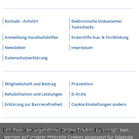
Kontakt - Anfahrt
Elektronische Dokumente/
Taxischecks
Anmeldung Haushaltshilfen
Erste-Hilfe Aus- & Fortbildung
Newsletter
Impressum
Datenschutzerklärung
Mitgliedschaft und Beitrag
Prävention
Rehabilitation und Leistungen
D-Ärzte
Erklärung zur Barrierefreiheit
Cookie-Einstellungen ändern
Gemeinde-Unfallversicherungsverband Hannover
Um Ihnen ein angenehmes Online-Erlebnis zu ermöglichen,
werden auf unserer Webseite Cookies eingesetzt für folgende