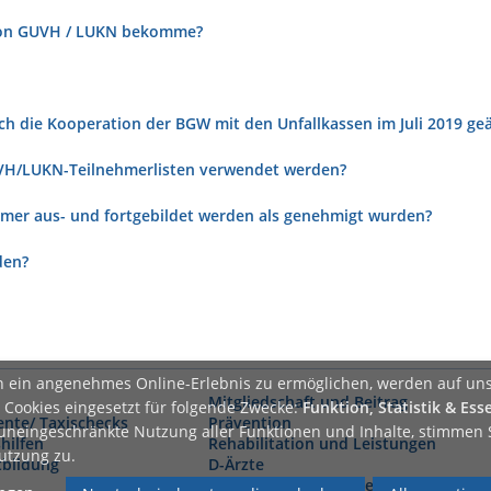
von GUVH / LUKN bekomme?
urch die Kooperation der BGW mit den Unfallkassen im Juli 2019 ge
UVH/LUKN-Teilnehmerlisten verwendet werden?
hmer aus- und fortgebildet werden als genehmigt wurden?
den?
 ein angenehmes Online-Erlebnis zu ermöglichen, werden auf un
Mitgliedschaft und Beitrag
 Cookies eingesetzt für folgende Zwecke:
Funktion, Statistik & Esse
nte/ Taxischecks
Prävention
 uneingeschränkte Nutzung aller Funktionen und Inhalte, stimmen 
hilfen
Rehabilitation und Leistungen
utzung zu.
tbildung
D-Ärzte
Erklärung zur Barrierefreiheit