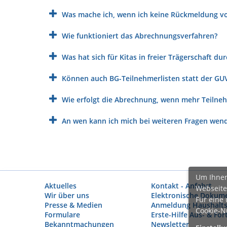
Was mache ich, wenn ich keine Rückmeldung 
Wie funktioniert das Abrechnungsverfahren?
Was hat sich für Kitas in freier Trägerschaft d
Können auch BG-Teilnehmerlisten statt der G
Wie erfolgt die Abrechnung, wenn mehr Teilne
An wen kann ich mich bei weiteren Fragen wen
Um Ihnen
Aktuelles
Kontakt - Anfahrt
Webseite
Wir über uns
Elektronische Dokume
Für eine
Presse & Medien
Anmeldung Haushalts
Cookie-N
Formulare
Erste-Hilfe Aus- & For
Bekanntmachungen
Newsletter